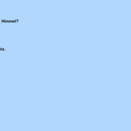
n
n Himmel?
ht.